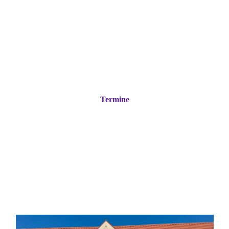
Termine
Kaltblut-
Pferdezuchtgenossenschaft
Pfaffenwinkel e.V.
Süddeutsches Kaltblut im
Pfaffenwinkel